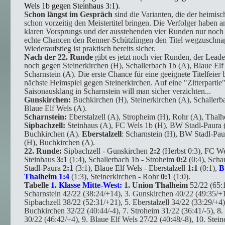
Wels 1b gegen Steinhaus 3:1).
Schon längst im Gespräch
sind die Varianten, die der heimis
schon vorzeitig den Meistertitel bringen. Die Verfolger haben a
klaren Vorsprungs und der ausstehenden vier Runden nur noch 
echte Chancen den Renner-Schützlingen den Titel wegzuschna
Wiederaufstieg ist praktisch bereits sicher.
Nach der 22. Runde
gibt es jetzt noch vier Runden, der Leade
noch gegen Steinerkirchen (H), Schallerbach 1b (A), Blaue El
Scharnstein (A). Die erste Chance für eine geeignete Titelfeier b
nächste Heimspiel gegen Steinerkirchen. Auf eine "Zitterpartie
Saisonausklang in Scharnstein will man sicher verzichten...
Gunskirchen:
Buchkirchen (H), Steinerkirchen (A), Schallerb
Blaue Elf Wels (A).
Scharnstein:
Eberstalzell (A), Stropheim (H), Rohr (A), Thalh
Sipbachzell:
Steinhaus (A), FC Wels 1b (H), BW Stadl-Paura 
Buchkirchen (A).
Eberstalzell
: Scharnstein (H), BW Stadl-Pau
(H), Buchkirchen (A).
22. Runde:
Sipbachzell - Gunskirchen
2:2
(Herbst 0:3), FC We
Steinhaus
3:1
(1:4), Schallerbach 1b - Stroheim
0:2
(0:4), Scha
Stadl-Paura
2:1
(3:1), Blaue Elf Wels - Eberstalzell
1:1
(0:1),
B
Thalheim
1:4
(1:3), Steinerkirchen - Rohr
0:1
(1:0).
Tabelle
1. Klasse Mitte-West:
1. Union Thalheim
52/22 (65:
Scharnstein 42/22 (38:24/+14), 3. Gunskirchen 40/22 (49:35/+1
Sipbachzell 38/22 (52:31/+21), 5. Eberstalzell 34/22 (33:29/+4)
Buchkirchen 32/22 (40:44/-4), 7. Stroheim 31/22 (36:41/-5), 8
30/22 (46:42/+4), 9. Blaue Elf Wels 27/22 (40:48/-8), 10. Stei