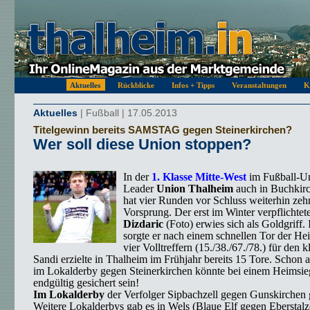
Aktuelles
Rückblicke
Infos + Tipps
Veranstaltungen
K
Aktuelles
| Fußball | 17.05.2013
Titelgewinn bereits SAMSTAG gegen Steinerkirchen?
Wer soll diese Union stoppen?
In der
1. Klasse Mitte-West
im Fußball-Un
Leader
Union Thalheim
auch in Buchkirc
hat vier Runden vor Schluss weiterhin zeh
Vorsprung. Der erst im Winter verpflichtet
Dizdaric
(Foto) erwies sich als Goldgriff
sorgte er nach einem schnellen Tor der He
vier Volltreffern (15./38./67./78.) für den k
Sandi erzielte in Thalheim im Frühjahr bereits 15 Tore. Sc
im Lokalderby gegen Steinerkirchen könnte bei einem Heimsieg
endgültig gesichert sein!
Im Lokalderby
der Verfolger Sipbachzell gegen Gunskirchen g
Weitere Lokalderbys gab es in Wels (Blaue Elf gegen Eberstalz