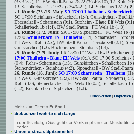
(33:35/-2), 11. BW Stadl-Paura 26/22 (36:46/-10), 12. Rohr 26/
13. Schallerbach 1b 19/22 (27:49/-22), 14. Steinhaus 12/22 (39
23. Runde (25./26. Mai):
SA 17:00 Thalheim - Steinerkirch
SO 17:00 Steinhaus - Sipbachzell (1:4), Gunskirchen - Buchkir
Eberstalzell - Scharnstein (0:1), Stroheim - Blaue Elf Wels (0:1)
Schallerbach 1b (1:4), BW Stadl-Paura - FC Wels 1b (1:3).
24. Runde (1./2. Juni):
SA 17:00 Sipbachzell - FC Wels 1b (H
17:00
Schallerbach 1b - Thalheim
(1:4), Scharnstein - Strohe
Elf Wels - Rohr (2:2), BW Stadl-Paura - Eberstalzell (2:1), Stei
Gunskirchen (1:2), Buchkirchen - Steinhaus (1:3).
25. Runde (7./9. Juni):
FR 18:00 FC Wels 1b - Buchkirchen (H
17:00 Thalheim - Blaue Elf Wels
(0:1), SO 17:00 Stroheim - E
(0:4), Rohr - Scharnstein (1:3), Gunskirchen - Schallerbach 1b (
Steinerkirchen - Steinhaus (4:2), Sipbachzell - BW Stadl-Paura 
26. Runde (16. Juni):
SO 17:00 Scharnstein - Thalheim
(Her
Elf Wels - Gunskirchen (2:2), BW Stadl-Paura - Stroheim (1:3), 
Rohr (3:0), Steinerkirchen - FC Wels 1b (0:3), Schallerbach 1b
(1:2), Buchkirchen - Sipbachzell (1:3).
Druckversion
|
Empfehlen
| 
Mehr zum Thema
Fußball
Sipbachzell wehrte sich lange
In der Bezirksliga Süd geht der Vierkampf um den Meistertitel 
Leader ...
Union erstmals Spitzenreiter!