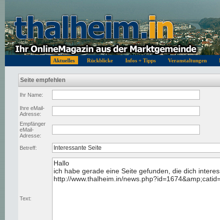
Aktuelles
Rückblicke
Infos + Tipps
Veranstaltungen
Seite empfehlen
Ihr Name:
Ihre eMail-
Adresse:
Empfänger
eMail-
Adresse:
Betreff:
Text: