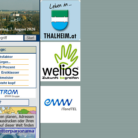
eitag, 7. August 2026
äge:
tsfaktor
rger...
0 Prozent
 Erstklasser
tmeister
steht kopf
?