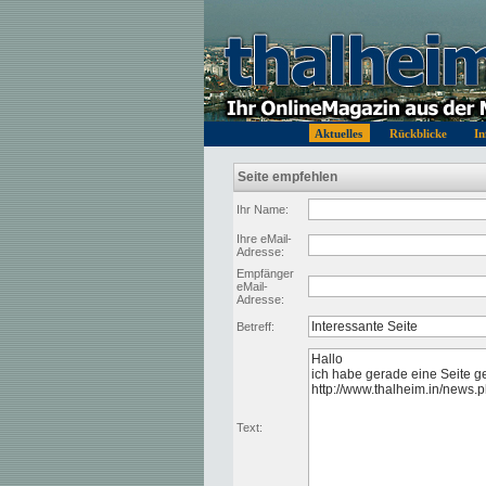
Aktuelles
Rückblicke
In
Seite empfehlen
Ihr Name:
Ihre eMail-
Adresse:
Empfänger
eMail-
Adresse:
Betreff:
Text: