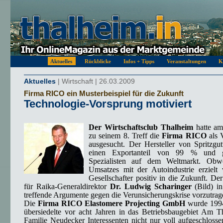
Aktuelles
Rückblicke
Infos + Tipps
Veranstaltungen
K
Aktuelles
| Wirtschaft | 26.03.2009
Firma RICO ein Musterbeispiel für die Zukunft
Technologie-Vorsprung motiviert
Der Wirtschaftsclub Thalheim
hatte am
zu seinem 8. Treff die
Firma RICO
als V
ausgesucht. Der Hersteller von Spritzgu
einen Exportanteil von 99 % und 
Spezialisten auf dem Weltmarkt. Ob
Umsatzes mit der Autoindustrie erzielt 
Gesellschafter positiv in die Zukunft. De
für Raika-Generaldirektor
Dr. Ludwig Scharinger
(Bild) in
treffende Argumente gegen die Verunsicherungskrise vorzutrag
Die
Firma RICO Elastomere Projecting GmbH
wurde 1994
übersiedelte vor acht Jahren in das Betriebsbaugebiet Am T
Familie Neudecker Interessenten nicht nur voll aufgeschloss