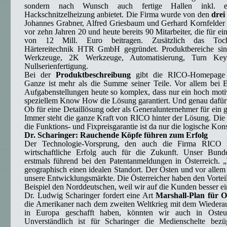
sondern nach Wunsch auch fertige Hallen inkl. ei
Hackschnitzelheizung anbietet. Die Firma wurde von den
drei
Johannes Grabner, Alfred Griesbaum und Gerhard Kornfelder 
vor zehn Jahren 20 und heute bereits 90 Mitarbeiter, die für e
von 12 Mill. Euro beitragen. Zusätzlich das Tocht
Härtereitechnik HTR GmbH gegründet. Produktbereiche 
Werkzeuge, 2K Werkzeuge, Automatisierung, Turn Ke
Nullserienfertigung.
Bei der
Produktbeschreibung
gibt die RICO-Homepage 
Ganze ist mehr als die Summe seiner Teile. Vor allem bei E
Aufgabenstellungen heute so komplex, dass nur ein hoch moti
speziellem Know How die Lösung garantiert. Und genau dafür
Ob für eine Detaillösung oder als Generalunternehmer für ein g
Immer steht die ganze Kraft von RICO hinter der Lösung. Die 
die Funktions- und Fixpreisgarantie ist da nur die logische Ko
Dr. Scharinger: Rauchende Köpfe führen zum Erfolg
Der Technologie-Vorsprung, den auch die Firma RICO vo
wirtschaftliche Erfolg auch für die Zukunft. Unser Bund
erstmals führend bei den Patentanmeldungen in Österreich. 
geographisch einen idealen Standort. Der Osten und vor allem
unsere Entwicklungsmärkte. Die Österreicher haben den Vorte
Beispiel den Norddeutschen, weil wir auf die Kunden besser e
Dr. Ludwig Scharinger fordert eine Art
Marshall-Plan für O
die Amerikaner nach dem zweiten Weltkrieg mit dem Wieder
in Europa geschafft haben, könnten wir auch in Osteur
Unverständlich ist für Scharinger die Medienschelte bezü