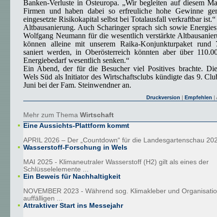
Banken-Verluste in Osteuropa. „Wir begleiten auf diesem Ma
Firmen und haben dabei so erfreuliche hohe Gewinne gem
eingesetzte Risikokapital selbst bei Totalausfall verkraftbar ist.“
Altbausanierung. Auch Scharinger sprach sich sowie Energies
Wolfgang Neumann für die wesentlich verstärkte Altbausanie
können alleine mit unserem Raika-Konjunkturpaket rund 
saniert werden, in Oberösterreich könnten aber über 110.0
Energiebedarf wesentlich senken.“
Ein Abend, der für die Besucher viel Positives brachte. Di
Wels Süd als Initiator des Wirtschaftsclubs kündigte das 9. Clu
Juni bei der Fam. Steinwendner an.
Druckversion
|
Empfehlen
| 
Mehr zum Thema
Wirtschaft
Eine Aussichts-Plattform kommt
APRIL 2026 – Der „Countdown“ für die Landesgartenschau 2027
Wasserstoff-Forschung in Wels
MAI 2025 - Klimaneutraler Wasserstoff (H2) gilt als eines der
Schlüsselelemente ...
Ein Beweis für Nachhaltigkeit
NOVEMBER 2023 - Während sog. Klimakleber und Organisatio
auffälligen ...
Attraktiver Start ins Messejahr