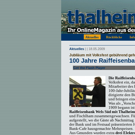
Aktuelles
Rückblicke
Inf
Aktuelles
| | 18.05.2009
Jubiläum mit Volksfest gebührend gefe
100 Jahre Raiffeisenb
Get the Flash Player
to see this player.
Die Raiffeisen
Volksfest ein, d
Mitarbeiter des 
100-Jahr-Jubilä
dirigierte den 
und bringen e
Was als „Vorsch
1909 begann ist 
Raiffeisenbank Wels Süd mit Thalheim
und Fischlham zusammengewachsen. Für d
aufgestellt, wo die Gäste ab Nachmittag
der Bank und im Festsaal präsentierten 
Bank-Cafe hausgemachte Mehrspeisen.
Aus Gmunden wurden extra
drei Elektr