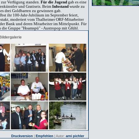
n zur Verfügung standen.
Für die Jugend
gab es eine
ßenkünstler und Gratiseis. Beim
Infostand
wurde zu
es drei Goldbarren zu gewinnen gab.
lbst ihr 100-Jahr-Jubiläum im September feiert,
Festakt, moderiert vom Thalheimer ORF-Mitarbeiter
der Bank und deren Mitarbeiter im Mittelpunkt. Für
n die Gruppe "Hoamspü" - Austropop mit Gfühl.
Bildergalerie
Druckversion
|
Empfehlen
| Autor:
arni pichler