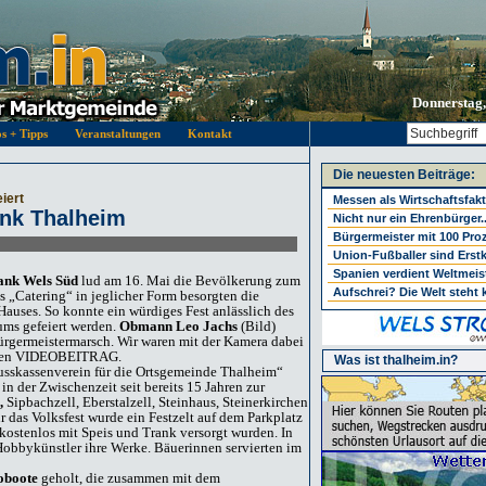
Donnerstag,
os + Tipps
Veranstaltungen
Kontakt
Die neuesten Beiträge:
iert
Messen als Wirtschaftsfak
ank Thalheim
Nicht nur ein Ehrenbürger..
Bürgermeister mit 100 Pro
Union-Fußballer sind Erstk
Spanien verdient Weltmeis
bank Wels Süd
lud am 16. Mai die Bevölkerung zum
Aufschrei? Die Welt steht 
as „Catering“ in jeglicher Form besorgten die
Hauses. So konnte ein würdiges Fest anlässlich des
ums gefeiert werden.
Obmann Leo Jachs
(Bild)
Bürgermeistermarsch. Wir waren mit der Kamera dabei
inen VIDEOBEITRAG.
Was ist thalheim.in?
usskassenverein für die Ortsgemeinde Thalheim“
in der Zwischenzeit seit bereits 15 Jahren zur
,
Sipbachzell, Eberstalzell, Steinhaus, Steinerkirchen
as Volksfest wurde ein Festzelt auf dem Parkplatz
 kostenlos mit Speis und Trank versorgt wurden. In
Hobbykünstler ihre Werke. Bäuerinnen servierten im
oboote
geholt, die zusammen mit dem