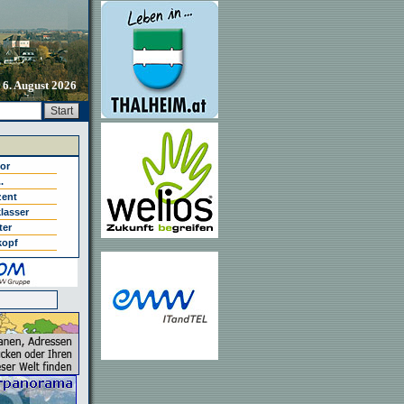
 6. August 2026
tor
.
zent
lasser
ter
kopf