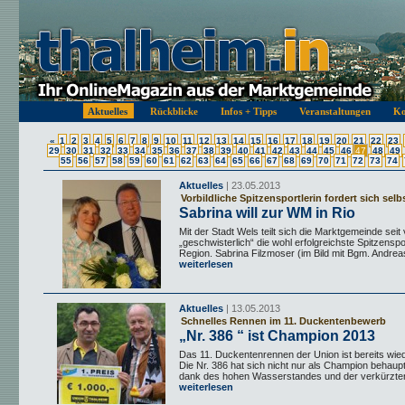
Aktuelles
Rückblicke
Infos + Tipps
Veranstaltungen
Ko
«
1
2
3
4
5
6
7
8
9
10
11
12
13
14
15
16
17
18
19
20
21
22
23
29
30
31
32
33
34
35
36
37
38
39
40
41
42
43
44
45
46
47
48
49
55
56
57
58
59
60
61
62
63
64
65
66
67
68
69
70
71
72
73
74
Aktuelles
| 23.05.2013
Vorbildliche Spitzensportlerin fordert sich selb
Sabrina will zur WM in Rio
Mit der Stadt Wels teilt sich die Marktgemeinde seit
„geschwisterlich“ die wohl erfolgreichste Spitzenspor
Region. Sabrina Filzmoser (im Bild mit Bgm. Andreas
weiterlesen
Aktuelles
| 13.05.2013
Schnelles Rennen im 11. Duckentenbewerb
„Nr. 386 “ ist Champion 2013
Das 11. Duckentenrennen der Union ist bereits wie
Die Nr. 386 hat sich nicht nur als Champion behaup
dank des hohen Wasserstandes und der verkürzten
weiterlesen