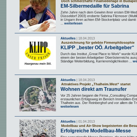
Doch schmerzhafte Finalniederlage in Budape
EM-Silbermedaille für Sabrina
Zehn Jahre nach dem Gewinn ihrer ersten EM-Medai
Düsseldorf 2003) eroberte Sabrina Filzmoser (Multik
in Ungarn ihren achten EM-Stockerlplatz und damit 
...
weiterlesen
Aktuelles
| 18.04.2013
Auszeichnung für gelebte Firmenphilosophie
KLIPP „bester OÖ. Arbeitgeber“
Durch das Institut „Great Place to Work" wurde KLI
einem der besten Arbeitgeber Oberösterreichs aus
Ständige Weiterbildung, Karrieremöglichkeiten ...
we
Aktuelles
| 18.04.2013
Attraktives Projekt „Thalheim.West“ startet
Wohnen direkt am Traunufer
Vor 25 Jahren begann die Firma „Consulting Compa
erstaunlichen Erfolgsweg im Bereich Immobilien-En
Thalheim aus. Der Reinberghof und vor allem die Tra
weiterlesen
Aktuelles
| 01.04.2013
Modellbau und Air-Show begeisterten die Bes
Erfolgreiche Modellbau-Messe