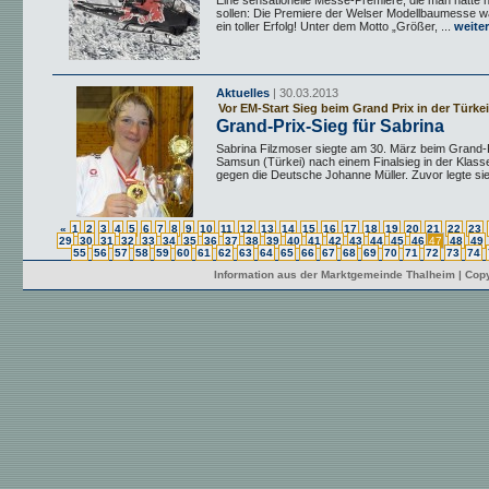
Eine sensationelle Messe-Premiere, die man hätte 
sollen: Die Premiere der Welser Modellbaumesse w
ein toller Erfolg! Unter dem Motto „Größer, ...
weiter
Aktuelles
| 30.03.2013
Vor EM-Start Sieg beim Grand Prix in der Türkei
Grand-Prix-Sieg für Sabrina
Sabrina Filzmoser siegte am 30. März beim Grand-P
Samsun (Türkei) nach einem Finalsieg in der Klasse
gegen die Deutsche Johanne Müller. Zuvor legte sie 
«
1
2
3
4
5
6
7
8
9
10
11
12
13
14
15
16
17
18
19
20
21
22
23
29
30
31
32
33
34
35
36
37
38
39
40
41
42
43
44
45
46
47
48
49
55
56
57
58
59
60
61
62
63
64
65
66
67
68
69
70
71
72
73
74
Information aus der Marktgemeinde Thalheim | Copy