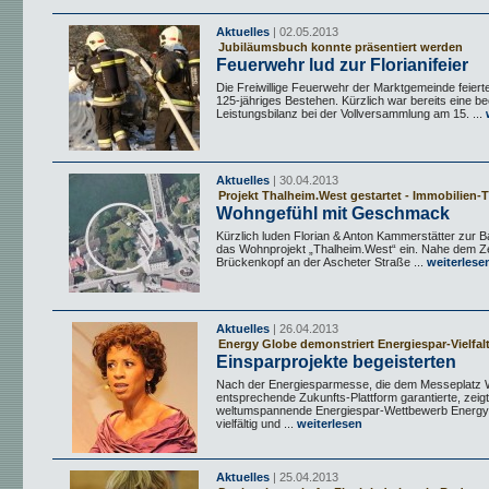
Aktuelles
| 02.05.2013
Jubiläumsbuch konnte präsentiert werden
Feuerwehr lud zur Florianifeier
Die Freiwillige Feuerwehr der Marktgemeinde feierte
125-jähriges Bestehen. Kürzlich war bereits eine b
Leistungsbilanz bei der Vollversammlung am 15. ...
w
Aktuelles
| 30.04.2013
Projekt Thalheim.West gestartet - Immobilien-
Wohngefühl mit Geschmack
Kürzlich luden Florian & Anton Kammerstätter zur Ba
das Wohnprojekt „Thalheim.West“ ein. Nahe dem Z
Brückenkopf an der Ascheter Straße ...
weiterlese
Aktuelles
| 26.04.2013
Energy Globe demonstriert Energiespar-Vielfal
Einsparprojekte begeisterten
Nach der Energiesparmesse, die dem Messeplatz W
entsprechende Zukunfts-Plattform garantierte, zeigt 
weltumspannende Energiespar-Wettbewerb Energy
vielfältig und ...
weiterlesen
Aktuelles
| 25.04.2013