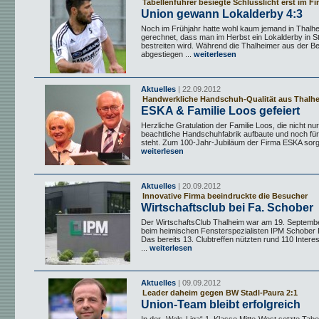
Tabellenführer besiegte Schlusslicht erst im Fi
Union gewann Lokalderby 4:3
Noch im Frühjahr hatte wohl kaum jemand in Thalh
gerechnet, dass man im Herbst ein Lokalderby in S
bestreiten wird. Während die Thalheimer aus der Be
abgestiegen ...
weiterlesen
Aktuelles
| 22.09.2012
Handwerkliche Handschuh-Qualität aus Thalh
ESKA & Familie Loos gefeiert
Herzliche Gratulation der Familie Loos, die nicht nur
beachtliche Handschuhfabrik aufbaute und noch für
steht. Zum 100-Jahr-Jubiläum der Firma ESKA sorgt
weiterlesen
Aktuelles
| 20.09.2012
Innovative Firma beeindruckte die Besucher
Wirtschaftsclub bei Fa. Schober
Der WirtschaftsClub Thalheim war am 19. Septemb
beim heimischen Fensterspezialisten IPM Schober
Das bereits 13. Clubtreffen nützten rund 110 Intere
...
weiterlesen
Aktuelles
| 09.09.2012
Leader daheim gegen BW Stadl-Paura 2:1
Union-Team bleibt erfolgreich