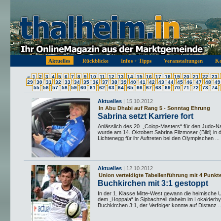
Aktuelles
Rückblicke
Infos + Tipps
Veranstaltungen
Ko
«
1
2
3
4
5
6
7
8
9
10
11
12
13
14
15
16
17
18
19
20
21
22
23
29
30
31
32
33
34
35
36
37
38
39
40
41
42
43
44
45
46
47
48
49
55
56
57
58
59
60
61
62
63
64
65
66
67
68
69
70
71
72
73
74
Aktuelles
| 15.10.2012
In Abu Dhabi auf Rang 5 - Sonntag Ehrung
Sabrina setzt Karriere fort
Anlässlich des 20. „Colop-Masters“ für den Judo
wurde am 14. Oktobert Sabrina Filzmoser (Bild) in d
Lichtenegg für ihr Auftreten bei den Olympischen ...
Aktuelles
| 12.10.2012
Union verteidigte Tabellenführung mit 4 Punkt
Buchkirchen mit 3:1 gestoppt
In der 1. Klasse Mitte-West gewann die heimische 
dem „Hoppala“ in Sipbachzell daheim im Lokalderb
Buchkirchen 3:1, der Verfolger konnte auf Distanz ..