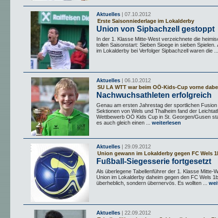
Aktuelles
| 07.10.2012
Erste Saisonniederlage im Lokalderby
Union von Sipbachzell gestoppt
In der 1. Klasse Mitte-West verzeichnete die heimi
tollen Saisonstart: Sieben Sioege in sieben Spielen
im Lokalderby bei Verfolger Sipbachzell waren die ..
Aktuelles
| 06.10.2012
SU LA WTT war beim OÖ-Kids-Cup vorne dabe
Nachwuchsathleten erfolgreich
Genau am ersten Jahrestag der sportlichen Fusion
Sektionen von Wels und Thalheim fand der Leichtath
Wettbewerb OÖ Kids Cup in St. Georgen/Gusen sta
es auch gleich einen ...
weiterlesen
Aktuelles
| 29.09.2012
Union gewann im Lokalderby gegen FC Wels 1
Fußball-Siegesserie fortgesetzt
Als überlegene Tabellenführer der 1. Klasse Mitte-W
Union im Lokalderby daheim gegen den FC Wels 1
überheblich, sondern übernervös. Es wollten ...
wei
Aktuelles
| 22.09.2012