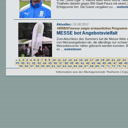
In der „Wels-Liga“ 1. Klasse Mitte-West setzte Tabe
Thalheim daheim gegen BW Stadl-Paura mit einem 2
Erfolgsserie fort. Die Gäste vergaben zu ...
weiterl
Aktuelles
| 31.08.2012
HERBSTmesse zeigte erstaunliches Programm
MESSE bot Angebotsvielfalt
Zum Abschluss des Sommers lud die Messe Wels zu
von Messeangeboten ein, die allerdings nur schwer
Messebesucher näher gebracht werden konnten. B
es ...
weiterlesen
«
1
2
3
4
5
6
7
8
9
10
11
12
13
14
15
16
17
18
19
20
21
22
23
29
30
31
32
33
34
35
36
37
38
39
40
41
42
43
44
45
46
47
48
49
55
56
57
58
59
60
61
62
63
64
65
66
67
68
69
70
71
72
73
74
Information aus der Marktgemeinde Thalheim | Copy