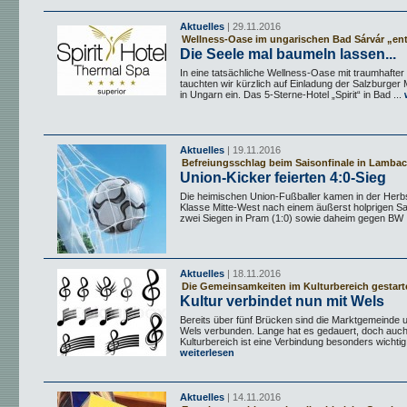
Aktuelles
| 29.11.2016
Wellness-Oase im ungarischen Bad Sárvár „en
Die Seele mal baumeln lassen...
In eine tatsächliche Wellness-Oase mit traumhaft
tauchten wir kürzlich auf Einladung der Salzburge
in Ungarn ein. Das 5-Sterne-Hotel „Spirit“ in Bad ...
w
Aktuelles
| 19.11.2016
Befreiungsschlag beim Saisonfinale in Lamba
Union-Kicker feierten 4:0-Sieg
Die heimischen Union-Fußballer kamen in der Herbs
Klasse Mitte-West nach einem äußerst holprigen Sa
zwei Siegen in Pram (1:0) sowie daheim gegen BW .
Aktuelles
| 18.11.2016
Die Gemeinsamkeiten im Kulturbereich gestart
Kultur verbindet nun mit Wels
Bereits über fünf Brücken sind die Marktgemeinde u
Wels verbunden. Lange hat es gedauert, doch auch
Kulturbereich ist eine Verbindung besonders wichtig 
weiterlesen
Aktuelles
| 14.11.2016