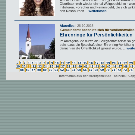
Am 10.11.2016 schrieb der Energy Globe Award au
Oberösterreich wieder einmal Weltgeschichte - we
Initiatoren, Forscher und Firmen geht, die sich wirkli
den Ressourcen ...
weiterlesen
Aktuelles
| 28.10.2016
Gemeinderat bedankte sich für verdienstvolles
Ehrenringe für Persönlichkeiten
Im Amtsgebäude dürfte die Belegschaft selbst so g
sein, dass die Botschaft einer Ehrenring-Verleihung
danach an die Öffentlichkeit geleitet wurde. ...
weite
«
1
2
3
4
5
6
7
8
9
10
11
12
13
14
15
16
17
18
19
20
21
22
23
29
30
31
32
33
34
35
36
37
38
39
40
41
42
43
44
45
46
47
48
49
55
56
57
58
59
60
61
62
63
64
65
66
67
68
69
70
71
72
73
74
Information aus der Marktgemeinde Thalheim | Copy