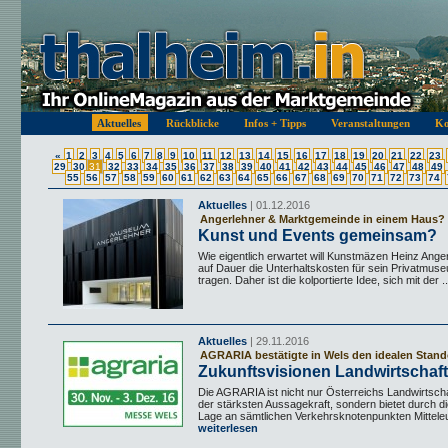
Aktuelles
Rückblicke
Infos + Tipps
Veranstaltungen
Ko
«
1
2
3
4
5
6
7
8
9
10
11
12
13
14
15
16
17
18
19
20
21
22
23
29
30
31
32
33
34
35
36
37
38
39
40
41
42
43
44
45
46
47
48
49
55
56
57
58
59
60
61
62
63
64
65
66
67
68
69
70
71
72
73
74
Aktuelles
| 01.12.2016
Angerlehner & Marktgemeinde in einem Haus?
Kunst und Events gemeinsam?
Wie eigentlich erwartet will Kunstmäzen Heinz Anger
auf Dauer die Unterhaltskosten für sein Privatmuseu
tragen. Daher ist die kolportierte Idee, sich mit der ..
Aktuelles
| 29.11.2016
AGRARIA bestätigte in Wels den idealen Stand
Zukunftsvisionen Landwirtschaft
Die AGRARIA ist nicht nur Österreichs Landwirtsch
der stärksten Aussagekraft, sondern bietet durch di
Lage an sämtlichen Verkehrsknotenpunkten Mitteleu
weiterlesen