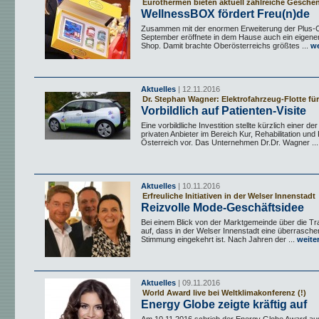
Eurothermen bieten aktuell zahlreiche Gesche
WellnessBOX fördert Freu(n)de
Zusammen mit der enormen Erweiterung der Plus-C
September eröffnete in dem Hause auch ein eigene
Shop. Damit brachte Oberösterreichs größtes ...
we
Aktuelles
| 12.11.2016
Dr. Stephan Wagner: Elektrofahrzeug-Flotte für
Vorbildlich auf Patienten-Visite
Eine vorbildliche Investition stellte kürzlich einer de
privaten Anbieter im Bereich Kur, Rehabilitation und 
Österreich vor. Das Unternehmen Dr.Dr. Wagner ...
Aktuelles
| 10.11.2016
Erfreuliche Initiativen in der Welser Innenstadt
Reizvolle Mode-Geschäftsidee
Bei einem Blick von der Marktgemeinde über die Trau
auf, dass in der Welser Innenstadt eine überrasche
Stimmung eingekehrt ist. Nach Jahren der ...
weite
Aktuelles
| 09.11.2016
World Award live bei Weltklimakonferenz (!)
Energy Globe zeigte kräftig auf