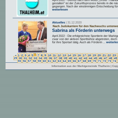
April 2022 - Getreu nach dem Motto „Unser Thalh
gestalten“ ist der Zukunftsprozess bereits in die n
gegangen. Nach der einstimmigen Entscheidung für 
weiterlesen
Aktuelles
| 31.12.2020
Nach Judokarriere für den Nachwuchs unterw
Sabrina als Förderin unterwegs
April 2022 - Die erfolgreichste Sportlerin der Markt
zwar von der aktiven Sportbühne abgetreten, doch si
für ihre Sportart tätig. Auch als Förderin ...
weiterle
«
1
2
3
4
5
6
7
8
9
10
11
12
13
14
15
16
17
18
19
20
21
22
23
29
30
31
32
33
34
35
36
37
38
39
40
41
42
43
44
45
46
47
48
49
55
56
57
58
59
60
61
62
63
64
65
66
67
68
69
70
71
72
73
74
Information aus der Marktgemeinde Thalheim | Copy