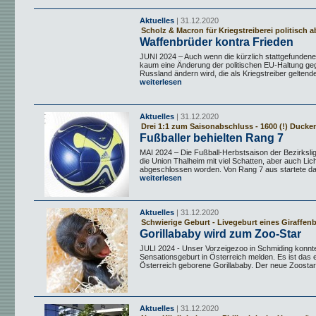
Aktuelles
| 31.12.2020
Scholz & Macron für Kriegstreiberei politisch a
Waffenbrüder kontra Frieden
JUNI 2024 – Auch wenn die kürzlich stattgefunde
kaum eine Änderung der politischen EU-Haltung g
Russland ändern wird, die als Kriegstreiber geltende
weiterlesen
Aktuelles
| 31.12.2020
Drei 1:1 zum Saisonabschluss - 1600 (!) Ducke
Fußballer behielten Rang 7
MAI 2024 – Die Fußball-Herbstsaison der Bezirksli
die Union Thalheim mit viel Schatten, aber auch Lic
abgeschlossen worden. Von Rang 7 aus startete das
weiterlesen
Aktuelles
| 31.12.2020
Schwierige Geburt - Livegeburt eines Giraffen
Gorillababy wird zum Zoo-Star
JULI 2024 - Unser Vorzeigezoo in Schmiding konnte
Sensationsgeburt in Österreich melden. Es ist das e
Österreich geborene Gorillababy. Der neue Zoostar 
Aktuelles
| 31.12.2020