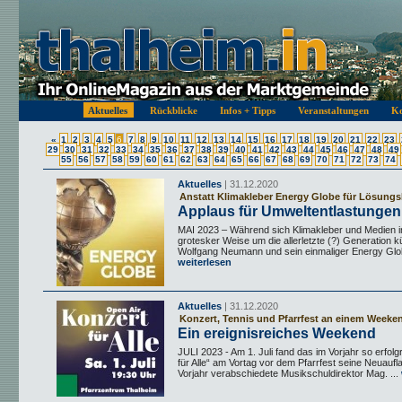
Aktuelles
Rückblicke
Infos + Tipps
Veranstaltungen
Ko
«
1
2
3
4
5
6
7
8
9
10
11
12
13
14
15
16
17
18
19
20
21
22
23
29
30
31
32
33
34
35
36
37
38
39
40
41
42
43
44
45
46
47
48
49
55
56
57
58
59
60
61
62
63
64
65
66
67
68
69
70
71
72
73
74
Aktuelles
| 31.12.2020
Anstatt Klimakleber Energy Globe für Lösungs
Applaus für Umweltentlastungen
MAI 2023 – Während sich Klimakleber und Medien 
grotesker Weise um die allerletzte (?) Generation k
Wolfgang Neumann und sein einmaliger Energy Globe
weiterlesen
Aktuelles
| 31.12.2020
Konzert, Tennis und Pfarrfest an einem Weeke
Ein ereignisreiches Weekend
JULI 2023 - Am 1. Juli fand das im Vorjahr so erfolg
für Alle“ am Vortag vor dem Pfarrfest seine Neuaufl
Vorjahr verabschiedete Musikschuldirektor Mag. ...