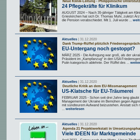
Neue Klinik-Leitung - Philippinische Unterstü
24 Pflegekräfte für Klinikum
AUGUST 2024 – Nach 35-jähriger Tätigkeit am Klin
Grieskirchen hat sich Dr. Thomas Muhr, zuletzt Ärztl
die Pension verabschiedet. Mit 1. Juli wurde ...
weit
Aktuelles
| 31.12.2020
Dank Trump-Rüffel plötzlich Friedensgespräch
EU-Untergang noch gestoppt?
MÄRZ 2025 - Die Aufregung war groß, als der ukra
Präsident im „Kampfanzug“ in den USA Friedensge
Putin kategorisch ablehnte. Der Rüffel des ...
weite
Aktuelles
| 31.12.2020
Deutliche Kritik an dem EU-Missmanagement
US-Klatsche für EU-Träumerei
FEBRUAR 2025 - Schon seit drei Jahre lang glaubt
Management der Ukraine im Bemühen gegen Aggre
mit sündteurem Aufwand beizustehen. Anstatt sich
...
weiterlesen
Aktuelles
| 31.12.2020
Agenda 21 Projektwerkstatt in Umsetzungsph
Viele IDEEN für Marktgemeinde