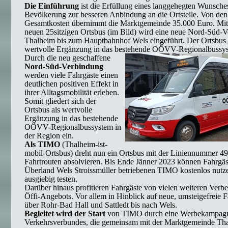
Die Einführung
ist die Erfüllung eines langgehegten Wunsche
Bevölkerung zur besseren Anbindung an die Ortsteile. Von den 
Gesamtkosten übernimmt die Marktgemeinde 35.000 Euro. M
neuen 25sitzigen Ortsbus (im Bild) wird eine neue Nord-Süd-
Thalheim bis zum Hauptbahnhof Wels eingeführt. Der Ortsbus gl
wertvolle Ergänzung in das bestehende OÖVV-Regionalbussys
Durch die neu geschaffene
Nord-Süd-Verbindung
werden viele Fahrgäste einen
deutlichen positiven Effekt in
ihrer Alltagsmobilität erleben.
Somit gliedert sich der
Ortsbus als wertvolle
Ergänzung in das bestehende
OÖVV-Regionalbussystem in
der Region ein.
Als TIMO
(Thalheim-ist-
mobil-Ortsbus) dreht nun ein Ortsbus mit der Liniennummer 49
Fahrtrouten absolvieren. Bis Ende Jänner 2023 können Fahrgä
Überland Wels Stroissmüller betriebenen TIMO kostenlos nutz
ausgiebig testen.
Darüber hinaus profitieren Fahrgäste von vielen weiteren Verb
Öffi-Angebots. Vor allem in Hinblick auf neue, umsteigefreie F
über Rohr-Bad Hall und Sattledt bis nach Wels.
Begleitet wird der Start
von TIMO durch eine Werbekampag
Verkehrsverbundes, die gemeinsam mit der Marktgemeinde Th