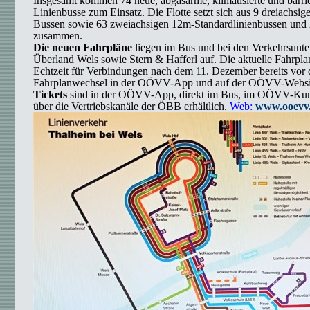
Insgesamt kommen 74 neue, abgasarme, klimatisierte und barrie
Linienbusse zum Einsatz. Die Flotte setzt sich aus 9 dreiachsig
Bussen sowie 63 zweiachsigen 12m-Standardlinienbussen und
zusammen.
Die neuen Fahrpläne
liegen im Bus und bei den Verkehrsunt
Überland Wels sowie
Stern & Hafferl auf. Die aktuelle Fahrpla
Echtzeit für Verbindungen nach dem 11.
Dezember
bereits vor
Fahrplanwechsel in der OÖVV-App und auf der OÖVV-Website
Tickets
sind in der OÖVV-App, direkt im Bus, im OÖVV-Kun
über die Vertriebskanäle der ÖBB erhältlich.
Web:
www.ooevv.