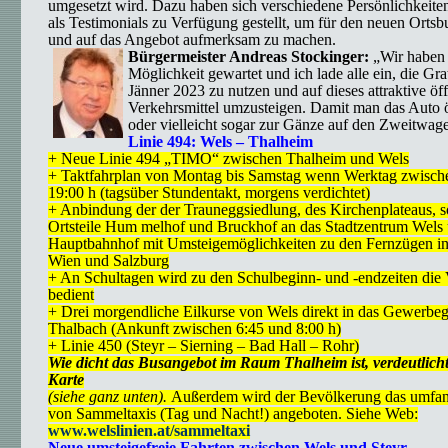
umgesetzt wird. Dazu haben sich verschiedene Persönlichkeite
als Testimonials zu Verfügung gestellt, um für den neuen Orts
und auf das Angebot aufmerksam zu machen.
Bürgermeister Andreas Stockinger:
„Wir haben 
Möglichkeit gewartet und ich lade alle ein, die Gra
Jänner 2023 zu nutzen und auf dieses attraktive öff
Verkehrsmittel umzusteigen. Damit man das Auto öf
oder vielleicht sogar zur Gänze auf den Zweitwage
Linie 494: Wels – Thalheim
+ Neue Linie 494 „TIMO“ zwischen Thalheim und Wels
+ Taktfahrplan von Montag bis Samstag wenn Werktag zwische
19:00 h (tagsüber Stundentakt, morgens verdichtet)
+ Anbindung der der Trauneggsiedlung, des Kirchenplateaus, s
Ortsteile Hum melhof und Bruckhof an das Stadtzentrum Wels
Hauptbahnhof mit Umsteigemöglichkeiten zu den Fernzügen in
Wien und Salzburg
+ An Schultagen wird zu den Schulbeginn- und -endzeiten di
bedient
+ Drei morgendliche Eilkurse von Wels direkt in das Gewerbe
Thalbach (Ankunft zwischen 6:45 und 8:00 h)
+ Linie 450 (Steyr – Sierning – Bad Hall – Rohr)
Wie dicht das Busangebot im Raum Thalheim ist, verdeutlicht
Karte
(siehe ganz unten).
Außerdem wird der Bevölkerung das umfan
von Sammeltaxis (Tag und Nacht!) angeboten. Siehe Web:
www.welslinien.at/sammeltaxi
Neue umsteigefreie Fahrten zwischen Wels und Steyr