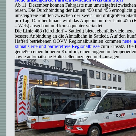
Ab 11. Dezember können Fahrgäste nun umsteigefrei zwischen
reisen. Die Durchbindung der Linien 450 und 455 ermöglicht g
umsteigfreie Fahrten zwischen der zweit- und drittgrößten Stad
pro Tag. Darüber hinaus wird das Angebot auf der Linie 455 (
– Wels) ausgebaut und konsequenter vertaktet
.
Die Linie 483
(Kirchdorf – Sattledt) bietet ebenfalls viele neu
bessere Anbindung an die Almtalbahn in Sattledt. Auf den künf
Hafferl betriebenen OÖVV Regionalbuslinien kommen
neue, 
klimatisierte und barrierefreie Regionalbusse
zum Einsatz. Die 
genießen einen höheren Komfort, einen angenehm temperierte
sowie automatische Haltestellenanzeigen und -ansagen.