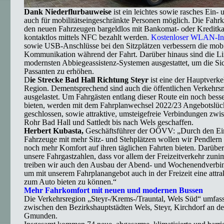
Dank Niederflurbauweise
ist ein leichtes sowie rasches Ein-
auch für mobilitätseingeschränkte Personen möglich. Die Fahrk
den neuen Fahrzeugen bargeldlos mit Bankomat- oder Kreditka
kontaktlos mittels NFC bezahlt werden.
Kostenloser WLAN-In
sowie USB-Anschlüsse bei den Sitzplätzen verbessern die mob
Kommunikation während der Fahrt. Darüber hinaus sind die Li
modernsten Abbiegeassistenz-Systemen ausgestattet, um die Sic
Passanten zu erhöhen.
D
ie Strecke Bad Hall Richtung Steyr
ist eine der Hauptverke
Region. Dementsprechend sind auch die öffentlichen Verkehrsmi
ausgelastet. Um Fahrgästen entlang dieser Route ein noch bess
bieten, werden mit dem Fahrplanwechsel 2022/23 Angebotslü
geschlossen, sowie attraktive, umsteigefreie Verbindungen zwi
Rohr Bad Hall und Sattledt bis nach Wels geschaffen.
Herbert Kubasta,
Geschäftsführer der OÖVV: „Durch den Ein
Fahrzeuge mit mehr Sitz- und Stehplätzen wollen wir Pendlern
noch mehr Komfort auf ihren täglichen Fahrten bieten. Darüber
unsere Fahrgastzahlen, dass vor allem der Freizeitverkehr zun
treiben wir auch den Ausbau der Abend- und Wochenendverbi
um mit unserem Fahrplanangebot auch in der Freizeit eine attrak
zum Auto bieten zu können.“
Mehr Fahrkomfort mit neuen und modernen Bussen
Die Verkehrsregion „Steyr-/Krems-/Trauntal, Wels Süd“ umfass
zwischen den Bezirkshauptstädten Wels, Steyr, Kirchdorf an d
Gmunden.