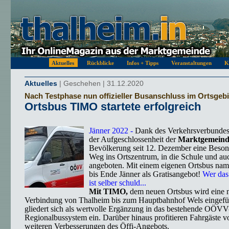
Aktuelles
Rückblicke
Infos + Tipps
Veranstaltungen
K
Aktuelles
| Geschehen | 31.12.2020
Nach Testphase nun offizieller Busanschluss im Ortsgebi
Ortsbus TIMO startete erfolgreich
Jänner 2022 -
Dank des Verkehrsverbunde
der Aufgeschlossenheit der
Marktgemeind
Bevölkerung seit 12. Dezember eine Beson
Weg ins Ortszentrum, in die Schule und au
angeboten. Mit einem eigenen Ortsbus na
bis Ende Jänner als Gratisangebot!
Wer das 
ist selber schuld...
Mit TIMO,
dem neuen Ortsbus wird eine 
Verbindung von Thalheim bis zum Hauptbahnhof Wels eingefüh
gliedert sich als wertvolle Ergänzung in das bestehende OÖVV
Regionalbussystem ein. Darüber hinaus profitieren Fahrgäste v
weiteren Verbesserungen des Öffi-Angebots.