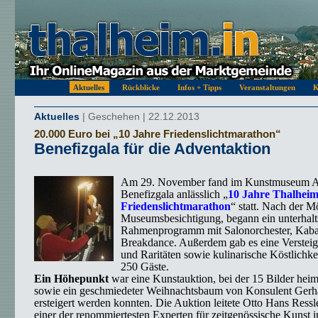
Aktuelles
Rückblicke
Infos + Tipps
Veranstaltungen
K
Aktuelles
| Geschehen | 22.12.2013
20.000 Euro bei „10 Jahre Friedenslichtmarathon“
Benefizgala für die Adventaktion
Am 29. November fand im Kunstmuseum An
Benefizgala anlässlich „
10 Jahre Thalhei
Friedenslichtmarathon
“ statt. Nach der M
Museumsbesichtigung, begann ein unterhal
Rahmenprogramm mit Salonorchester, Kaba
Breakdance. Außerdem gab es eine Verstei
und Raritäten sowie kulinarische Köstlichkei
250 Gäste.
Ein Höhepunkt
war eine Kunstauktion, bei der 15 Bilder heim
sowie ein geschmiedeter Weihnachtsbaum von Konsulent Ger
ersteigert werden konnten.
Die Auktion leitete Otto Hans Ressl
einer der renommiertesten Experten für zeitgenössische Kunst i