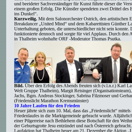
und beeideter Sachverständiger für Kunst führte dieser die Vers
einem großen Erfolg. Die Künstler spendeten zwei Drittel des E
ins Dunkel“.
Kurzweilig.
Mit dem Salonorchester Ostrich, den artistischen 
Breakdancer „United Mind“ und dem Kabarettisten Günther L
Unterhaltung geboten, die unterschiedlicher nicht sein konnte
funktionierte dennoch und sorgte für viel Applaus. Durch den 
in Thalheim wohnhafte ORF -Moderator Thomas Psutka.
Bild.
Über den Erfolg des Abends freuten sich (v.l.n.r.) Karl La
Welt Gruppe Thalheim), Margit Reisinger (Organisationsteam),
Jachs, Bgm. Andreas Stockinger, Sabrina Filzmoser und Gerha
(Friedenslicht Marathon Kremsmünster)
10 Jahre Laufen für den Frieden
Heuer jährte sich zum 10. Mal, dass das „Friedenslicht“ mittels 
Friedenlaufes in die Marktgemeinde gebracht wurde. Alljährli
einer Pilgerreise nach Bethlehem diese Botschaft für den Weihn
der Geburtsgrotte Jesu entzündet und nach Österreich gebracht.
Laufaktion hat Thalheim heuer am 21. Dezember die Aktion „L