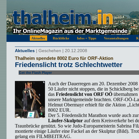
Aktuelles
Rückblicke
Infos + Tipps
Veranstaltungen
K
Aktuelles
| Geschehen | 20.12.2008
Thalheim spendete 8002 Euro für ORF-Aktion
Friedenslicht trotz Schlechtwetter
Get the Flash Player
to see this player.
Auch der Dauerregen am 20. Dezember 2008 
50 Läufer nicht stoppen, die in Schicklberg 
das
Friedenslicht von ORF OÖ
übernahmen u
unsere Marktgemeinde brachten. ORF-OÖ-Lan
Helmut Obermayr erhielt für die Aktion „Lich
8002 EUR.
Der 5. Friedenslicht Marathon wurde auch zur
Läufer-Skulptur
auf dem Kreisverkehr bei de
Traunbrücke genützt. So wie Judo-Europameisterin Sabrina Fi
montierte einige Läufer eine Fackel an der Skulptur (Bild). Tro
gelang ein FILMBEITRAG.