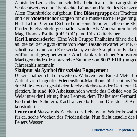
Amtsleiter Leo Jachs und sein Mitarbeiterteam hatten angesicht
Schlechtwetters eine überdachte Bühne am Rande des Kreisverk
Alten Traunbrücke aufgebaut. Eine
Bläsergruppe
der Trachte
und der
Motettenchor
sorgten für die musikalische Begleitung
HTL-Lehrer Gerhard Schmid und seine Schüler stellten die Skul
für den Kreisverkehr geschaffen wurde. Als Moderatoren fungi
Mag.Thomas Psutka (ORF OÖ) und Fritz Gatterbauer.
Karl Lanzersdorfer
(Eine Welt Gruppe Thalheim) führte die 
an, die bei der Ägydikirche von Pater Tassilo erwartet wurde
schritt man dann zum Kreisverkehr, wo die Skulptur im Fackelsc
eröffnet und gesegnet wurde. Auch dank zahlreicher Sponsoren
Marktgemeinde die angestrebte Summe von 8002 EUR (umged
Jahreszahl) sammeln.
Skulptur als Symbol für soziales Engagemen
t
Unser Thalheim hat ein weiteres Wahrzeichen: Eine 3 Meter ho
Abbild vom Logo des Friedenslicht-Marathons für Licht ins Du
der Mitte des neu gestalteten Kreisverkehrs vor der Gärtnerei
platziert. In rund 400 Arbeitsstunden wurde das Gebilde von 
Wels unter der Leitung ihres Lehrers, dem Thalheimer Gerhar
Bild mit den Schülern, Karl Lanzersdorfer und Direktor DI Ant
konstruiert.
Feuer und Wasser
als Zeichen des Lebens. Im Winter bewahr
für ca. sechs Wochen das Friedenslicht. Nun fließt anstelle des
Feuers Wasser.
Druckversion
|
Empfehlen
| 