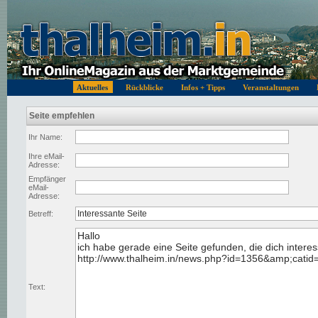
Aktuelles
Rückblicke
Infos + Tipps
Veranstaltungen
Seite empfehlen
Ihr Name:
Ihre eMail-
Adresse:
Empfänger
eMail-
Adresse:
Betreff:
Text: