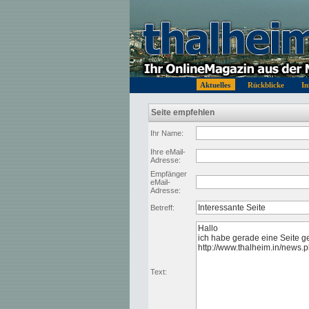
Aktuelles
Rückblicke
In
Seite empfehlen
Ihr Name:
Ihre eMail-
Adresse:
Empfänger
eMail-
Adresse:
Betreff:
Text: