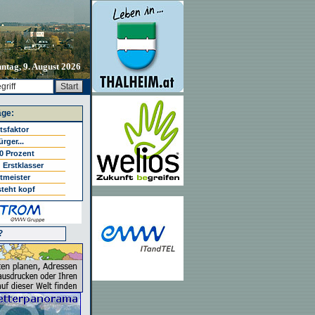
ntag, 9. August 2026
äge:
tsfaktor
rger...
0 Prozent
 Erstklasser
tmeister
steht kopf
?