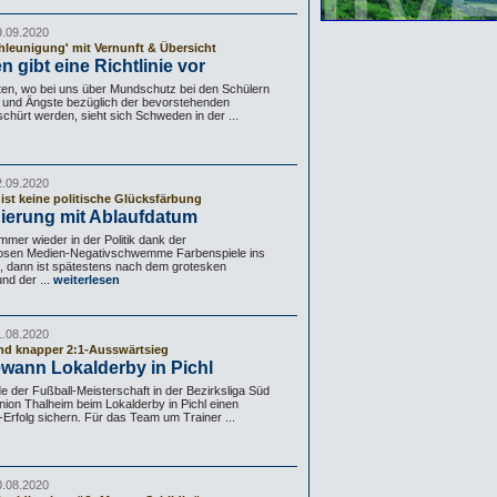
9.09.2020
hleunigung' mit Vernunft & Übersicht
 gibt eine Richtlinie vor
ten, wo bei uns über Mundschutz bei den Schülern
rd und Ängste bezüglich der bevorstehenden
schürt werden, sieht sich Schweden in der ...
2.09.2020
ist keine politische Glücksfärbung
ierung mit Ablaufdatum
mer wieder in der Politik dank der
slosen Medien-Negativschwemme Farbenspiele ins
 dann ist spätestens nach dem grotesken
nd der ...
weiterlesen
1.08.2020
und knapper 2:1-Ausswärtsieg
wann Lokalderby in Pichl
de der Fußball-Meisterschaft in der Bezirksliga Süd
nion Thalheim beim Lokalderby in Pichl einen
-Erfolg sichern. Für das Team um Trainer ...
0.08.2020