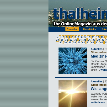
Aktuelles
Rückblicke
Info
«
1
2
3
4
5
6
7
8
9
10
11
12
13
1
29
30
31
32
33
34
35
36
37
38
39
55
56
57
58
59
60
61
62
63
64
6
Aktuelles
| 2
Virenproble
Medizin
Die Corona-Ge
Monate. Anges
kommenden He
einen ...
weite
Aktuelles
| 2
Nicht Infekt
Wie lan
Während Polit
weiter Horror
warnen immer 
weiterlesen