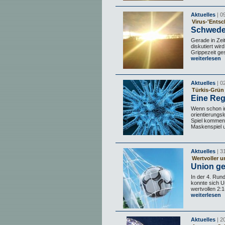
Aktuelles
| 0
Virus-'Entsc
Schweden
Gerade in Zei
diskutiert wi
Grippezeit ge
weiterlesen
Aktuelles
| 0
Türkis-Grün 
Eine Reg
Wenn schon im
orientierung
Spiel kommen,
Maskenspiel u
Aktuelles
| 3
Wertvoller 
Union ge
In der 4. Run
konnte sich U
wertvollen 2:1
weiterlesen
Aktuelles
| 2