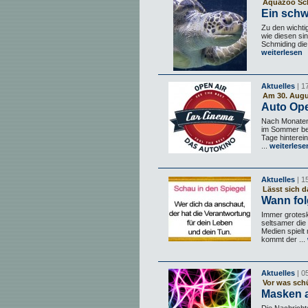
Aquazoo Sch
Ein sch
Zu den wichtig
wie diesen si
Schmiding die
weiterlesen
Aktuelles
| 1
Am 30. Augu
Auto Ope
Nach Monaten 
im Sommer bes
Tage hinterei
...
weiterlese
Aktuelles
| 1
Lässt sich d
Wann folg
Immer grotesk
seltsamer die
Medien spielt
kommt der ...
Aktuelles
| 0
Vor was schü
Masken a