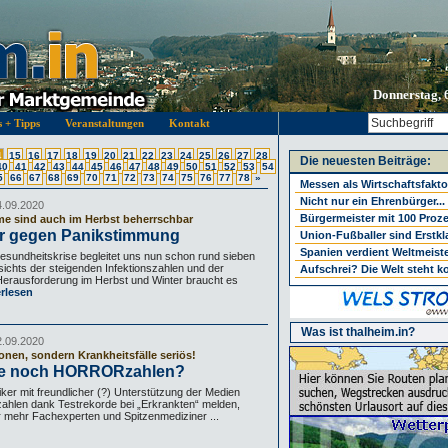
Donnerstag, 
s + Tipps
Veranstaltungen
Kontakt
4
15
16
17
18
19
20
21
22
23
24
25
26
27
28
Die neuesten Beiträge:
40
41
42
43
44
45
46
47
48
49
50
51
52
53
54
5
66
67
68
69
70
71
72
73
74
75
76
77
78
»
Messen als Wirtschaftsfakto
Nicht nur ein Ehrenbürger...
4.09.2020
Bürgermeister mit 100 Proz
me sind auch im Herbst beherrschbar
er gegen Panikstimmung
Union-Fußballer sind Erstkl
Spanien verdient Weltmeist
sundheitskrise begleitet uns nun schon rund sieben
ichts der steigenden Infektionszahlen und der
Aufschrei? Die Welt steht k
rausforderung im Herbst und Winter braucht es
rlesen
Was ist thalheim.in?
2.09.2020
ionen, sondern Krankheitsfälle seriös!
ge noch HORRORzahlen?
iker mit freundlicher (?) Unterstützung der Medien
zahlen dank Testrekorde bei „Erkrankten“ melden,
mehr Fachexperten und Spitzenmediziner ...