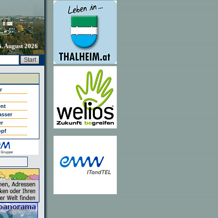
6. August 2026
r
ent
asser
er
opf