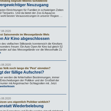
miding begrüßt Meeres-Schildkröte
wergewichtiger Neuzugang
sten Einrichtungen für Familien in schwierigen Zeiten
nd Tierparks. Und da bietet der Zoo & Aquazoo
 wohl besten Voraussetzungen in unserer Region. ...
7.08.2020
st Saisonende im Messegelände Wels
n Air Kino abgeschlossen
des vielfachen Stillstands konntensich die Kinofans
onders freuen: Ein Auto Open Air Kino lud gleich 52
nander auf das Messegelände vor die Messehalle 21
n
5.08.2020
as Volk noch lange die 'Pest' einreden?
t der fällige Aufschrei?
er werden die fehlerhaften Bestimmungen, immer
 Entscheidungen der Politiker und der Großteil der
 munter mit Angstmacher-Schlagzeilen mit. Jetzt
weiterlesen
5.08.2020
tzen uns eigentlich Politiker wirklich?
nstatt Wiederbelebung