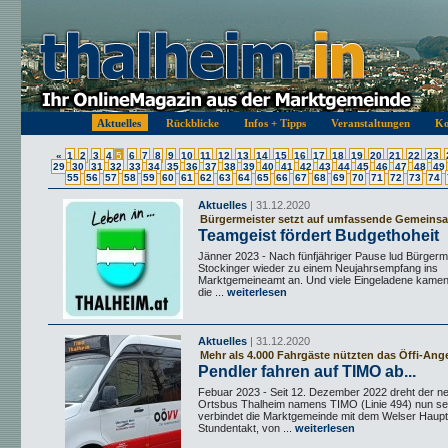
Aktuelles
Rückblicke
Infos + Tipps
Veranstaltungen
Ko
«
1
2
3
4
5
6
7
8
9
10
11
12
13
14
15
16
17
18
19
20
21
22
23
29
30
31
32
33
34
35
36
37
38
39
40
41
42
43
44
45
46
47
48
49
55
56
57
58
59
60
61
62
63
64
65
66
67
68
69
70
71
72
73
74
Aktuelles
| 31.12.2020
Bürgermeister setzt auf umfassende Gemeins
Teamgeist fördert Budgethoheit
Jänner 2023 - Nach fünfjähriger Pause lud Bürgerm
Stockinger wieder zu einem Neujahrsempfang ins
Marktgemeineamt an. Und viele Eingeladene kamen
die ...
weiterlesen
Aktuelles
| 31.12.2020
Mehr als 4.000 Fahrgäste nützten das Öffi-Ang
Pendler fahren auf TIMO ab...
Febuar 2023 - Seit 12. Dezember 2022 dreht der
Ortsbus Thalheim namens TIMO (Linie 494) nun s
verbindet die Marktgemeinde mit dem Welser Haupt
Stundentakt, von ...
weiterlesen