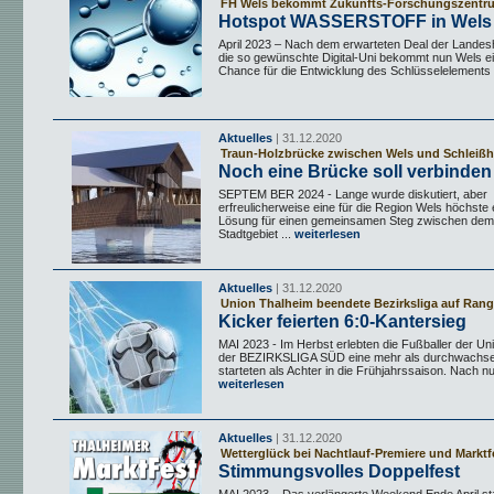
FH Wels bekommt Zukunfts-Forschungszentr
Hotspot WASSERSTOFF in Wels
April 2023 – Nach dem erwarteten Deal der Landesh
die so gewünschte Digital-Uni bekommt nun Wels e
Chance für die Entwicklung des Schlüsselelements .
Aktuelles
| 31.12.2020
Traun-Holzbrücke zwischen Wels und Schleiß
Noch eine Brücke soll verbinden
SEPTEM BER 2024 - Lange wurde diskutiert, aber
erfreulicherweise eine für die Region Wels höchste 
Lösung für einen gemeinsamen Steg zwischen dem
Stadtgebiet ...
weiterlesen
Aktuelles
| 31.12.2020
Union Thalheim beendete Bezirksliga auf Rang
Kicker feierten 6:0-Kantersieg
MAI 2023 - Im Herbst erlebten die Fußballer der Un
der BEZIRKSLIGA SÜD eine mehr als durchwachse
starteten als Achter in die Frühjahrssaison. Nach nu
weiterlesen
Aktuelles
| 31.12.2020
Wetterglück bei Nachtlauf-Premiere und Marktf
Stimmungsvolles Doppelfest