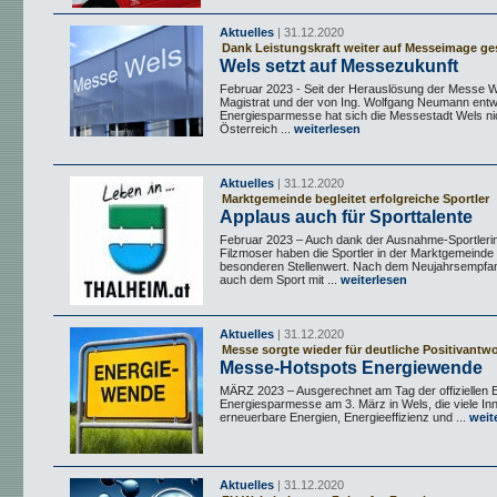
Aktuelles
| 31.12.2020
Dank Leistungskraft weiter auf Messeimage ge
Wels setzt auf Messezukunft
Februar 2023 - Seit der Herauslösung der Messe 
Magistrat und der von Ing. Wolfgang Neumann entw
Energiesparmesse hat sich die Messestadt Wels nic
Österreich ...
weiterlesen
Aktuelles
| 31.12.2020
Marktgemeinde begleitet erfolgreiche Sportler
Applaus auch für Sporttalente
Februar 2023 – Auch dank der Ausnahme-Sportleri
Filzmoser haben die Sportler in der Marktgemeinde
besonderen Stellenwert. Nach dem Neujahrsempfa
auch dem Sport mit ...
weiterlesen
Aktuelles
| 31.12.2020
Messe sorgte wieder für deutliche Positivantw
Messe-Hotspots Energiewende
MÄRZ 2023 – Ausgerechnet am Tag der offiziellen E
Energiesparmesse am 3. März in Wels, die viele Inn
erneuerbare Energien, Energieeffizienz und ...
weit
Aktuelles
| 31.12.2020