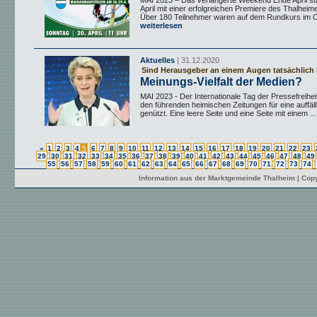
MAI 2023 – Das verlängerte Weekend Ende April st
April mit einer erfolgreichen Premiere des Thalheim
Über 180 Teilnehmer waren auf dem Rundkurs im Or
weiterlesen
Aktuelles
| 31.12.2020
Sind Herausgeber an einem Augen tatsächlich 
Meinungs-Vielfalt der Medien?
MAI 2023 - Der Internationale Tag der Pressefreihe
den führenden heimischen Zeitungen für eine auffäll
genützt. Eine leere Seite und eine Seite mit einem ...
«
1
2
3
4
5
6
7
8
9
10
11
12
13
14
15
16
17
18
19
20
21
22
23
29
30
31
32
33
34
35
36
37
38
39
40
41
42
43
44
45
46
47
48
49
55
56
57
58
59
60
61
62
63
64
65
66
67
68
69
70
71
72
73
74
Information aus der Marktgemeinde Thalheim | Copy