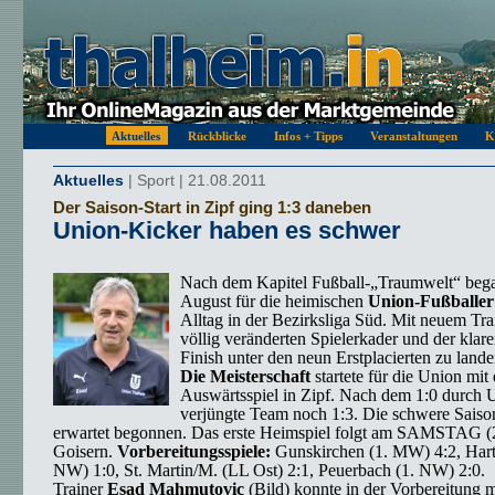
Aktuelles
Rückblicke
Infos + Tipps
Veranstaltungen
K
Aktuelles
| Sport | 21.08.2011
Der Saison-Start in Zipf ging 1:3 daneben
Union-Kicker haben es schwer
Nach dem Kapitel Fußball-„Traumwelt“ beg
August für die heimischen
Union-Fußballer
Alltag in der Bezirksliga Süd. Mit neuem Tra
völlig veränderten Spielerkader und der klar
Finish unter den neun Erstplacierten zu lande
Die Meisterschaft
startete für die Union mit
Auswärtsspiel in Zipf. Nach dem 1:0 durch U
verjüngte Team noch 1:3. Die schwere Saiso
erwartet begonnen. Das erste Heimspiel folgt am SAMSTAG (
Goisern.
Vorbereitungsspiele:
Gunskirchen (1. MW) 4:2, Hart
NW) 1:0, St. Martin/M. (LL Ost) 2:1, Peuerbach (1. NW) 2:0.
Trainer
Esad Mahmutovic
(Bild) konnte in der Vorbereitung m