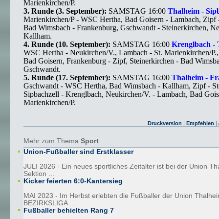
Marienkirchen/P.
3. Runde (3. September):
SAMSTAG 16:00
Thalheim - Sip
Marienkirchen/P - WSC Hertha, Bad Goisern - Lambach, Zipf 
Bad Wimsbach - Frankenburg, Gschwandt - Steinerkirchen, Ne
Kallham.
4. Runde
(10. September):
SAMSTAG 16:00
Krenglbach -
WSC Hertha - Neukirchen/V., Lambach - St. Marienkirchen/P., 
Bad Goisern, Frankenburg - Zipf, Steinerkirchen - Bad Wimsb
Gschwandt.
5. Runde (17. September):
SAMSTAG 16:00
Thalheim - F
Gschwandt - WSC Hertha, Bad Wimsbach - Kallham, Zipf - Ste
Sipbachzell - Krenglbach, Neukirchen/V. - Lambach, Bad Goise
Marienkirchen/P.
Druckversion
|
Empfehlen
| 
Mehr zum Thema
Sport
Union-Fußballer sind Erstklasser
JULI 2026 - Ein neues sportliches Zeitalter ist bei der Union T
Sektion ...
Kicker feierten 6:0-Kantersieg
MAI 2023 - Im Herbst erlebten die Fußballer der Union Thalhei
BEZIRKSLIGA ...
Fußballer behielten Rang 7