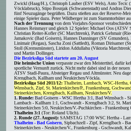
Zwickl (Haag/H.), Christoph Lauber (ESV Wels), Anto Tecic 
Vöcklabruck), Stipo Bosnjak (Schwanenstadt) und Andras Die
fünf Neuzugänge begrüßen. Dazu stießen aus der Reserve-Mei
einige Spieler dazu. Peter Wildberger ist zum Stammtorhüter au
Nach der Trennung
von dem Vorjahrs-Sponsor verabschiedete
Hannes Reinmayr und gleich 12 Spieler: Michael Oos (ATSV S
Christian Reiter-Kofler (SC Marchtrenk), Patrick Gehmair (Ried
Jamakovic (Bad Goisern), Hannes Danninger (SV Gmunden), 
Linimair (Regau), Sascha Zoni (Sattledt), Roman Dirisamer (S
Stoll (Kremsmünster), Liridon Addullahu (Viktoria Marchtrenk)
und Martin Dollinger.
Die Bezirksliga Süd startete am 20. August
Die heimische Union
verpasste zwar den Meistertitel, dafür ke
sportliche Vernunft zurück. Nicht mehr dabei sind in der neuen
ATSV Stadl-Paura, Absteiger Regau und Altmünster. Neu dage
Krenglbach, Kallham und Neukirchen/Vöckla.
Bezirksliga Süd 2011/12:
Thalheim, Lambach, WSC-Hertha, G
Wimsbach, Zipf, St. Marienkirchen/P., Frankenburg, Gschwandt
Steinerkirchen, Krenglbach, Kallham, Neukirchen/V.
1. Runde:
Bad Goisern - WSC Hertha 3:1, Bad Wimsbach - Sip
Lambach - Kallham 1:1, Gschwandt - Krenglbach 3:2, St. Mari
Steinerkirchen 5:0, Neukirchen/V.-Puchkirchen - Frankenburg 
Thalheim 3:1
(Tor: Roland Ulich).
2. Runde (27. August):
SAMSTAG 17:00 WSC Hertha - Lam
Thalheim - Bad Goisern
, Sipbachzell - Zipf, Krenglbach - B
Steinerkirchen - Neukirchen/V., Frankenburg - Gschwandt, Kal