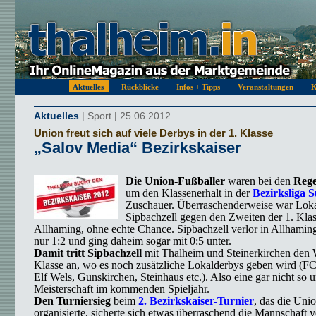
Aktuelles
Rückblicke
Infos + Tipps
Veranstaltungen
K
Aktuelles
| Sport | 25.06.2012
Union freut sich auf viele Derbys in der 1. Klasse
„Salov Media“ Bezirkskaiser
Die Union-Fußballer
waren bei den
Rege
um den Klassenerhalt in der
Bezirksliga 
Zuschauer. Überraschenderweise war Loka
Sipbachzell gegen den Zweiten der 1. Kl
Allhaming, ohne echte Chance. Sipbachzell verlor in Allhaming
nur 1:2 und ging daheim sogar mit 0:5 unter.
Damit tritt Sipbachzell
mit Thalheim und Steinerkirchen den W
Klasse an, wo es noch zusätzliche Lokalderbys geben wird (F
Elf Wels, Gunskirchen, Steinhaus etc.). Also eine gar nicht so u
Meisterschaft im kommenden Spieljahr.
Den Turniersieg
beim
2. Bezirkskaiser-Turnier
, das die Uni
organisierte, sicherte sich etwas überraschend die Mannschaft 