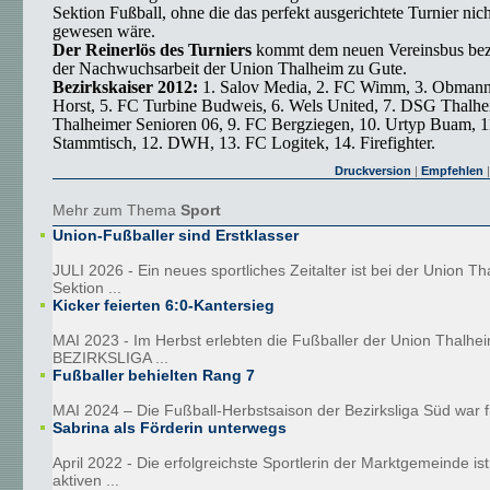
Sektion Fußball, ohne die das perfekt ausgerichtete Turnier nic
gewesen wäre.
Der Reinerlös des Turniers
kommt dem neuen Vereinsbus bez
der Nachwuchsarbeit der Union Thalheim zu Gute.
Bezirkskaiser 2012:
1. Salov Media, 2. FC Wimm, 3. Obman
Horst, 5. FC Turbine Budweis, 6. Wels United, 7. DSG Thalhe
Thalheimer Senioren 06, 9. FC Bergziegen, 10. Urtyp Buam, 
Stammtisch, 12. DWH, 13. FC Logitek, 14. Firefighter.
Druckversion
|
Empfehlen
|
Mehr zum Thema
Sport
Union-Fußballer sind Erstklasser
JULI 2026 - Ein neues sportliches Zeitalter ist bei der Union T
Sektion ...
Kicker feierten 6:0-Kantersieg
MAI 2023 - Im Herbst erlebten die Fußballer der Union Thalhei
BEZIRKSLIGA ...
Fußballer behielten Rang 7
MAI 2024 – Die Fußball-Herbstsaison der Bezirksliga Süd war fü
Sabrina als Förderin unterwegs
April 2022 - Die erfolgreichste Sportlerin der Marktgemeinde is
aktiven ...