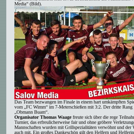
Media“ (Bild).
Das Team bezwangen im Finale in einem hart umkämpften Spi
vom „FC Wimm“ im 7-Meterschießen mit 3:2. Der dritte Rang 
„Obmann Buam“.
Organisator Thomas Waage
freute sich über die rege Teiln
Turnier, das erfreulicherweise fair und ohne gröbere Verletzung
Mannschaften wurden mit Grillspezialitäten verwöhnt und der W
auch mit. Ein großes Dankeschön gilt den Helfern und Helferi